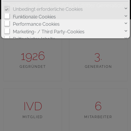
Tradition seit 1926 - geführt in dritter Generation.
Unbedingt erforderliche Cookies
Funktionale Cookies
Performance Cookies
Marketing- / Third Party-Cookies
Drittanbieter-Inhalte
1926
3.
GEGRÜNDET
GENERATION
Cookie-Details
|
Datenschutz
|
Impressum
Weitere Informationen
IVD
6
MITGLIED
MITARBEITER