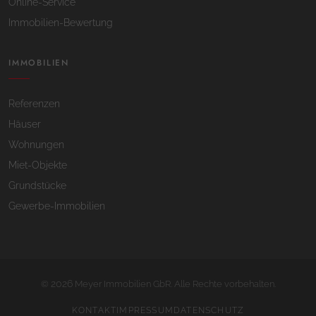
Online-Service
Immobilien-Bewertung
IMMOBILIEN
Referenzen
Häuser
Wohnungen
Miet-Objekte
Grundstücke
Gewerbe-Immobilien
2026
©
Meyer Immobilien GbR. Alle Rechte vorbehalten.
KONTAKT
IMPRESSUM
DATENSCHUTZ