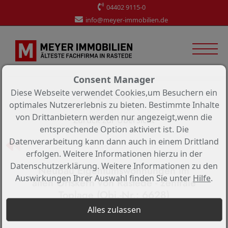
04402 9115-0
info@meyer-immobilien.de
Consent Manager
Diese Webseite verwendet Cookies,um Besuchern ein
Objekt 3 von 3
optimales Nutzererlebnis zu bieten. Bestimmte Inhalte
von Drittanbietern werden nur angezeigt,wenn die
Zurück zur Übersicht
entsprechende Option aktiviert ist. Die
Datenverarbeitung kann dann auch in einem Drittland
erfolgen. Weitere Informationen hierzu in der
Datenschutzerklärung. Weitere Informationen zu den
Neubau Eigentumswohnungen im
Auswirkungen Ihrer Auswahl finden Sie unter
Hilfe
.
alten Ortskern von Rastede - zentrale
Toplage (Obj.-Nr.: 6628)
Objekt-Nr.: 6628