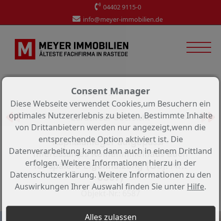
04402 9115-0
info@meyer-immobilien.de
Consent Manager
Objekt 2 von 19
Diese Webseite verwendet Cookies,um Besuchern ein
optimales Nutzererlebnis zu bieten. Bestimmte Inhalte
Zurück zur Übersicht
von Drittanbietern werden nur angezeigt,wenn die
entsprechende Option aktiviert ist. Die
Kapitalanleger aufgepasst -
Datenverarbeitung kann dann auch in einem Drittland
Interessantes Reihenmittelhaus auch
erfolgen. Weitere Informationen hierzu in der
für spätere Eigennutzung (Obj.-Nr.:
Datenschutzerklärung. Weitere Informationen zu den
6587)
Auswirkungen Ihrer Auswahl finden Sie unter
Hilfe
.
Objekt-Nr.: 6587