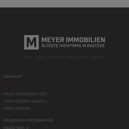
SEIT 1926 ZUVERLÄSSIG FÜR SIE DA
KONTAKT
Meyer Immobilien GbR
Anton-Günther-Straße 5
26180 Rastede
info@meyer-immobilien.de
04402 9115-0