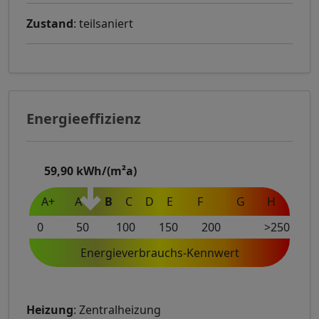
Zustand
: teilsaniert
Energieeffizienz
59,90
kWh/(m²a)
A+
A
B
C
D
E
F
G
H
0
50
100
150
200
>250
Energieverbrauchs-Kennwert
Heizung
: Zentralheizung